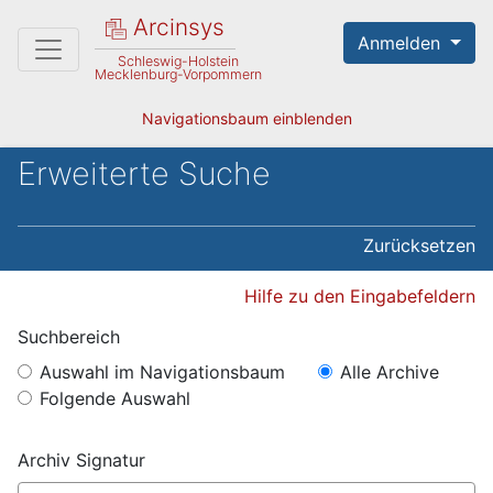
Arcinsys
Anmelden
Schleswig-Holstein
Mecklenburg-Vorpommern
Navigationsbaum einblenden
Erweiterte Suche
Zurücksetzen
Hilfe zu den Eingabefeldern
Suchbereich
Auswahl im Navigationsbaum
Alle Archive
Folgende Auswahl
Archiv Signatur