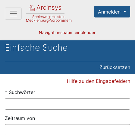
Arcinsys
Anmelden
Schleswig-Holstein
Mecklenburg-Vorpommern
Navigationsbaum einblenden
Einfache Suche
Zurücksetzen
Hilfe zu den Eingabefeldern
*
Suchwörter
Zeitraum von